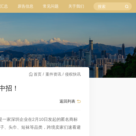
汇总
原告信息
常见问题
关于我们
首页
案件资讯
侵权快讯
铺中招！
返回列表
案件是一家深圳企业在2月10日发起的匿名商标
、袜子、头巾、短袜等品类，跨境卖家们速看避