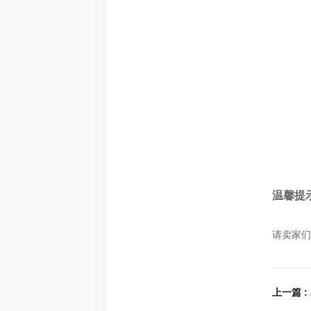
温馨提
请卖家们