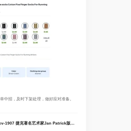
幸中招，及时下架处理，做好应对准备。
下一篇 : 25-cv-1907 捷克著名艺术家Jan Patrick版权发案！这些奇幻风插画都有侵权风险，速看避雷！