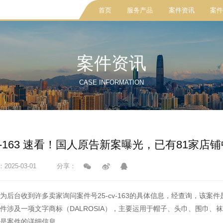
首页
服务产品
案件资讯
案件
案件资讯
CASE INFORMATION
cv-163 速看！国人原告新案曝光，已有81家店
025-03-01
分享：
为后台收到许多卖家询问案件号
25-cv-163的具体信息，经查询，该
件涉及一项文字商标（DALROSIA），主要运用于帽子、头巾、围巾
是案件的详细信息。