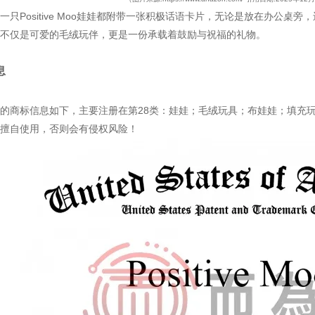
一只
Positive Moo娃娃都附带
一张积极话语卡片
，
无论是放在办公桌旁，
不仅是可爱的毛绒玩伴
，
更是一份承载着鼓励与祝福的礼物
。
息
的商标信息如下，主要注册在第28类：娃娃；毛绒玩具；布娃娃；填充
擅自使用，否则会有侵权风险！