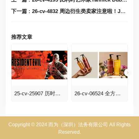
下一篇 : 26-cv-4832 周边衍生类卖家注意啦！James Booker创意萌宠披萨风格版权图维权中！
推荐文章
25-cv-25907 历时七个多月的RESIDENT EVIL生化危机案件TRO传票已发，341家店铺面临冻结风险！
26-cv-06524 全方位维权！BSF律所代理Besque美体油发案，速排查！
Copyright © 2024 而为（深圳）法务有限公司 All Rights
Reserved.