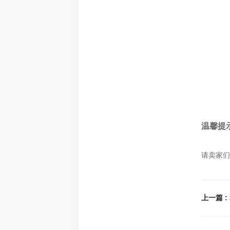
温馨提
请卖家们