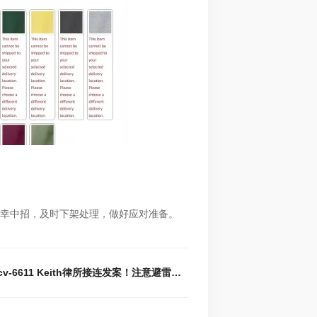
幸中招，及时下架处理，做好应对准备。
下一篇 : 26-cv-6611 Keith律所接连发案！注意避雷这5款田园节日风插画版权图！正在维权，已有多个店铺中招！