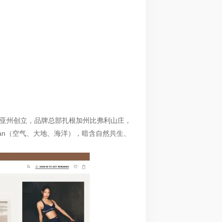
 在美国加利福尼亚州创立，品牌总部扎根加州比弗利山庄，
ean（空气、大地、海洋），暗含自然共生、