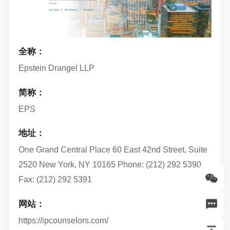
全称：
Epstein Drangel LLP
简称：
EPS
地址：
One Grand Central Place 60 East 42nd Street, Suite
2520 New York, NY 10165 Phone: (212) 292 5390
Fax: (212) 292 5391
网站：
https://ipcounselors.com/