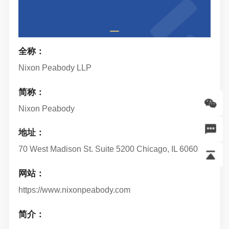
全称：
Nixon Peabody LLP
简称：
Nixon Peabody
地址：
70 West Madison St. Suite 5200 Chicago, IL 60602
网站：
https://www.nixonpeabody.com
简介：