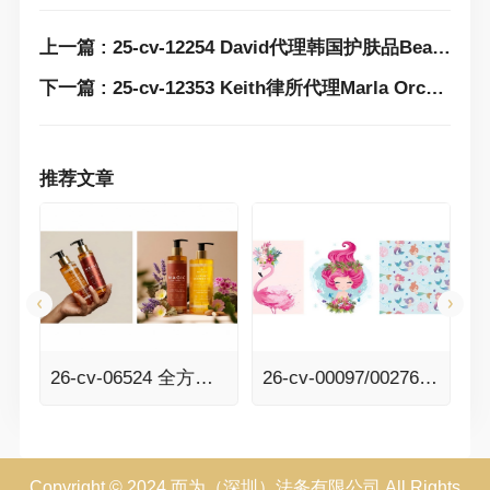
上一篇 : 25-cv-12254 David代理韩国护肤品Beauty of Joseon商标+版权双维权！速排查下架！
下一篇 : 25-cv-12353 Keith律所代理Marla Orcutt版权发案！这两张图一张都不能用！
推荐文章
风险！
26-cv-06524 全方位维权！BSF律所代理Besque美体油发案，速排查！
26-cv-00097/00276 几乎快被遗忘的美人鱼终于获批了！Senay Kurtulus美人鱼、动物元素插画版权全面来袭！
Copyright © 2024 而为（深圳）法务有限公司 All Rights