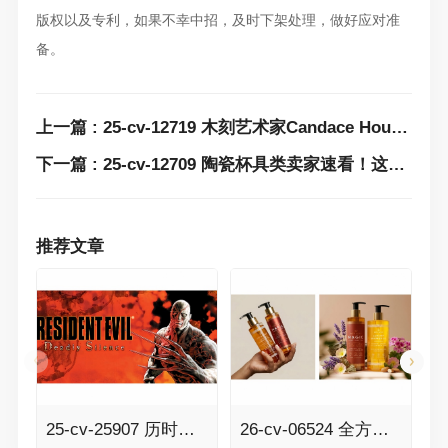
版权以及专利，如果不幸中招，及时下架处理，做好应对准
备。
上一篇 : 25-cv-12719 木刻艺术家Candace Houchin版权发案！这三款木制隐藏钥匙盒通通不能卖了！
下一篇 : 25-cv-12709 陶瓷杯具类卖家速看！这款蓝色章鱼杯正在维权，速排查下架！
推荐文章
25-cv-25907 历时七个多月的RESIDENT EVIL生化危机案件TRO传票已发，341家店铺面临冻结风险！
26-cv-06524 全方位维权！BSF律所代理Besque美体油发案，速排查！